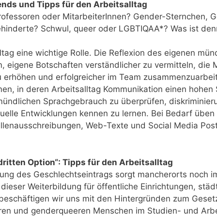
ends und Tipps für den Arbeitsalltag
rofessoren oder MitarbeiterInnen? Gender-Sternchen, 
inderte? Schwul, queer oder LGBTIQAA*? Was ist denn 
ltag eine wichtige Rolle. Die Reflexion des eigenen münd
 eigene Botschaften verständlicher zu vermitteln, die 
u erhöhen und erfolgreicher im Team zusammenzuarbei
nen, in deren Arbeitsalltag Kommunikation einen hohen 
 mündlichen Sprachgebrauch zu überprüfen, diskriminier
elle Entwicklungen kennen zu lernen. Bei Bedarf üben 
tellenausschreibungen, Web-Texte und Social Media Post
dritten Option“: Tipps für den Arbeitsalltag
ung des Geschlechtseintrags sorgt mancherorts noch imm
n dieser Weiterbildung für öffentliche Einrichtungen, st
schäftigen wir uns mit den Hintergründen zum Gesetz,
ären und genderqueeren Menschen im Studien- und Arbei